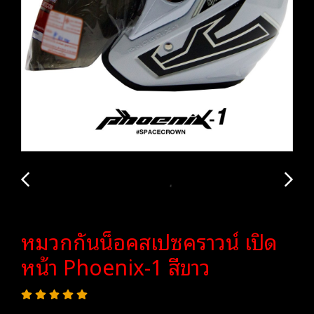
หมวกกันน็อคสเปซคราวน์ เปิด
หน้า Phoenix-1 สีขาว