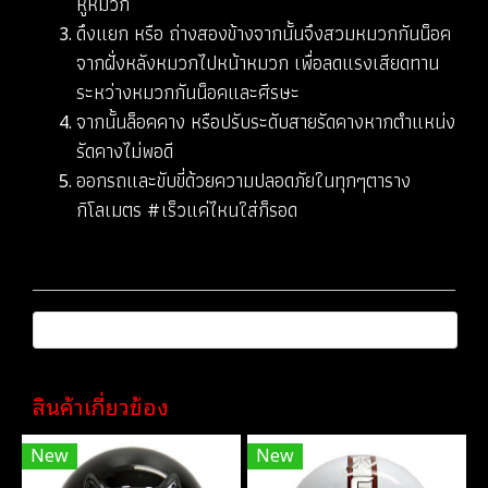
หูหมวก
ดึงแยก หรือ ถ่างสองข้างจากนั้นจึงสวมหมวกกันน็อค
จากฝั่งหลังหมวกไปหน้าหมวก เพื่อลดแรงเสียดทาน
ระหว่างหมวกกันน็อคและศีรษะ
จากนั้นล็อคคาง หรือปรับระดับสายรัดคางหากตำแหน่ง
รัดคางไม่พอดี
ออกรถและขับขี่ด้วยความปลอดภัยในทุกๆตาราง
กิโลเมตร #เร็วแค่ไหนใส่ก็รอด
สินค้าเกี่ยวข้อง
New
New