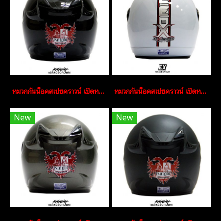
หมวกกันน็อคสเปซคราวน์ เปิดหน้า Knight สีดำ
หมวกกันน็อคสเปซคราวน์ เปิดหน้า EX สีขาว
New
New