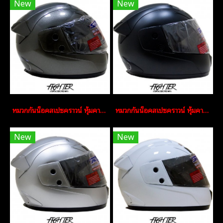
New
New
หมวกกันน็อคสเปซคราวน์ หุ้มคาง Fighter-C สีเทา
หมวกกันน็อคสเปซคราวน์ หุ้มคาง Fighter-C สีดำด้าน
New
New