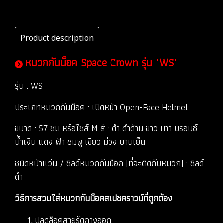
Product description
หมวกกันน็อค Space Crown รุ่น "WS"
รุ่น : WS
ประเภทหมวกกันน็อค : เปิดหน้า Open-Face Helmet
ขนาด : 57 ซม หรือไซส์ M สี : ดำ ดำด้าน ขาว เทา บรอนซ์
น้ำเงิน แดง ฟ้า ชมพู เขียว ม่วง บานเย็น
ชนิดหน้าแว่น / ชิลด์หมวกกันน็อค [ที่จะติดกับหมวก] : ชิลด์
ดำ
วิธีการสวมใส่หมวกกันน็อคสเปซคราวน์ที่ถูกต้อง
ปลดล็อคสายรัดคางออก