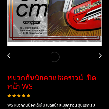
หมวกกันน็อคสเปซคราวน์ เปิด
หน้า WS
WS หมวกกันน็อคเต็มใบ เปิดหน้า สเปซคราวน์ รุ่นแรกเริ่ม