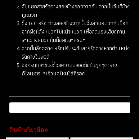
จับแยกสายรัดคางสองข้างออกจากกัน จากนั้นจับที่ข้าง
หูหมวก
ดึงแยก หรือ ถ่างสองข้างจากนั้นจึงสวมหมวกกันน็อค
จากฝั่งหลังหมวกไปหน้าหมวก เพื่อลดแรงเสียดทาน
ระหว่างหมวกกันน็อคและศีรษะ
จากนั้นล็อคคาง หรือปรับระดับสายรัดคางหากตำแหน่ง
รัดคางไม่พอดี
ออกรถและขับขี่ด้วยความปลอดภัยในทุกๆตาราง
กิโลเมตร #เร็วแค่ไหนใส่ก็รอด
สินค้าเกี่ยวข้อง